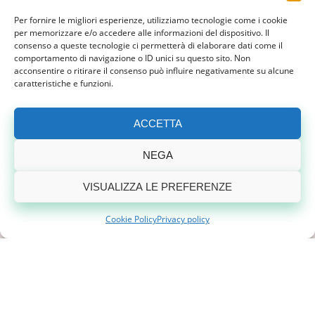
19, via Foppa – Milano
Per fornire le migliori esperienze, utilizziamo tecnologie come i cookie
per memorizzare e/o accedere alle informazioni del dispositivo. Il
cbo@cbopr.com
consenso a queste tecnologie ci permetterà di elaborare dati come il
02 85458311 –
–
comportamento di navigazione o ID unici su questo sito. Non
www.cbopr.com
acconsentire o ritirare il consenso può influire negativamente su alcune
caratteristiche e funzioni.
ACCETTA
NEGA
VISUALIZZA LE PREFERENZE
Cookie Policy
Privacy policy
Termini di servizio
La Nostra rete
Eventi
Privacy policy