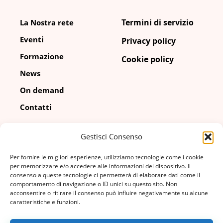
Termini di servizio
La Nostra rete
Eventi
Privacy policy
Formazione
Cookie policy
News
On demand
Contatti
Gestisci Consenso
Contatti
Per fornire le migliori esperienze, utilizziamo tecnologie come i cookie
info@adico.it
per memorizzare e/o accedere alle informazioni del dispositivo. Il
consenso a queste tecnologie ci permetterà di elaborare dati come il
comportamento di navigazione o ID unici su questo sito. Non
02 67 04 080
acconsentire o ritirare il consenso può influire negativamente su alcune
caratteristiche e funzioni.
via Cornalia, 19
20124, Milano (MI)