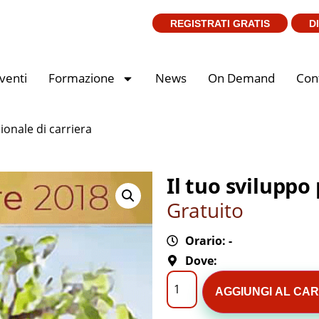
REGISTRATI GRATIS
D
venti
Formazione
News
On Demand
Cont
ionale di carriera
Il tuo sviluppo
Gratuito
Orario: -
Dove:
AGGIUNGI AL CA